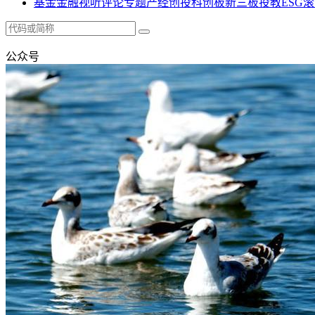
基金
金融
视听
评论
专题
产经
创投
科创板
新三板
投教
ESG
滚
公众号