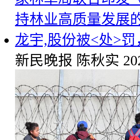
龙宇,股份被<处>
新民晚报
陈秋实
20