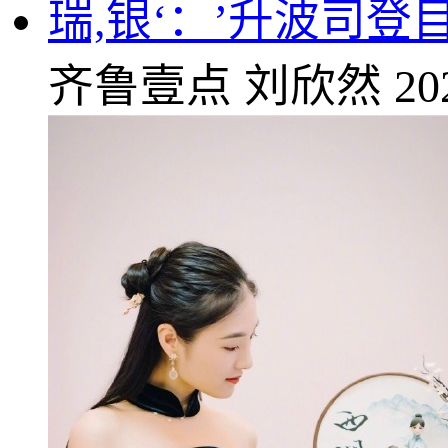
瑞,银‘：’升波司登
齐鲁壹点
刘欣然
20