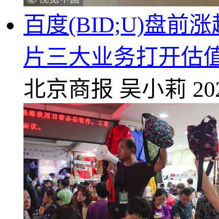
百度(BID;U)盘
片三大业务打开估
北京商报
吴小莉
20