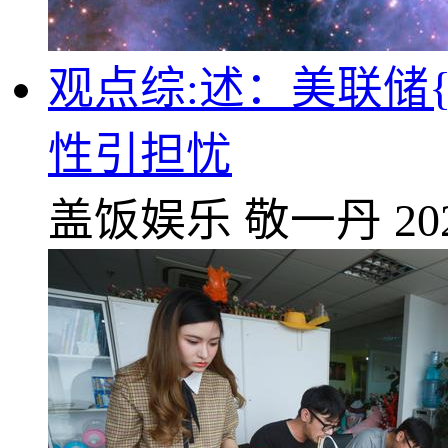
观点综:述：美联储{
性引担忧
盖饭娱乐
敬一丹
20