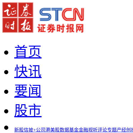
首页
快讯
要闻
股市
新股
信披+
公司
港美股
数据
基金
金融
视听
评论
专题
产经
创