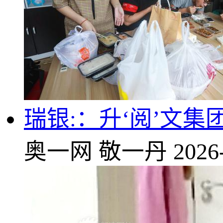
瑞银:：升‘阅’文集
奥一网
敬一丹
2026